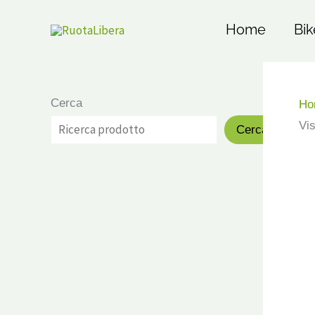
Vai
al
Home
Bik
contenuto
Cerca
Ho
Vis
Cerca