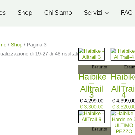
es
Shop
Chi Siamo
Servizi
FAQ
me
/
Shop
/ Pagina 3
Il
Il
Il
ualizzazione di 19-27 di 46 risultati
prezzo
prezzo
prezzo
originale
attuale
originale
Esaurito
Esaur
era:
è:
era:
€ 4.299,00.
€ 3.300,00.
€ 4.399,00
Haibike
Haibik
–
–
Alltrail
AllTrai
3
4
€
4.299,00
€
4.399,0
€
3.300,00
€
3.520,0
Il
Il
Il
prezzo
prezzo
prezzo
originale
attuale
originale
Esaurito
era:
è:
era: