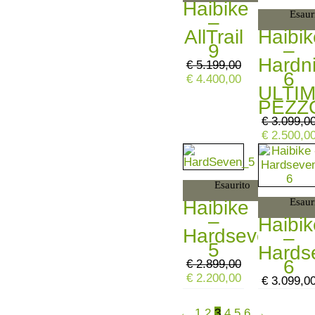
€ 5.199,00.
€ 4.400,00.
€ 3.099,00
Haibike
Esaur
–
AllTrail
Haibik
9
–
Hardn
€
5.199,00
6
€
4.400,00
ULTI
PEZZ
€
3.099,0
€
2.500,0
Il
Il
prezzo
prezzo
originale
attuale
Esaurito
era:
è:
Esaur
Haibike
€ 2.899,00.
€ 2.200,00.
–
Haibik
Hardseven
–
5
Hards
6
€
2.899,00
€
2.200,00
€
3.099,0
←
1
2
3
4
5
6
→