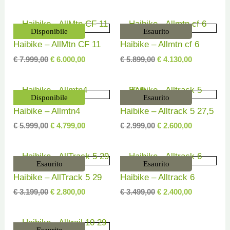
Il
Il
Il
Il
Disponibile
Esaurito
prezzo
prezzo
prezzo
prezzo
Haibike – AllMtn CF 11
Haibike – Allmtn cf 6
originale
attuale
originale
attuale
era:
è:
era:
è:
€
7.999,00
€
6.000,00
€
5.899,00
€
4.130,00
€ 7.999,00.
€ 6.000,00.
€ 5.899,00.
€ 4.130,00.
Il
Il
Il
Il
Disponibile
Esaurito
prezzo
prezzo
prezzo
prezzo
Haibike – Allmtn4
Haibike – Alltrack 5 27,5
originale
attuale
originale
attuale
era:
è:
era:
è:
€
5.999,00
€
4.799,00
€
2.999,00
€
2.600,00
€ 5.999,00.
€ 4.799,00.
€ 2.999,00.
€ 2.600,00.
Il
Il
Il
Il
Esaurito
Esaurito
prezzo
prezzo
prezzo
prezzo
Haibike – AllTrack 5 29
Haibike – Alltrack 6
originale
attuale
originale
attuale
era:
è:
era:
è:
€
3.199,00
€
2.800,00
€
3.499,00
€
2.400,00
€ 3.199,00.
€ 2.800,00.
€ 3.499,00.
€ 2.400,00.
Il
Il