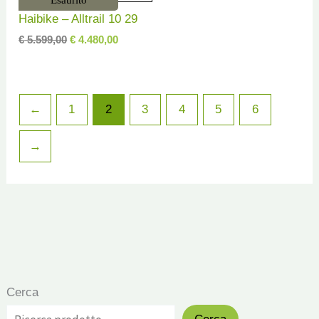
Esaurito
prezzo
prezzo
Haibike – Alltrail 10 29
originale
attuale
era:
è:
€
5.599,00
€
4.480,00
€ 5.599,00.
€ 4.480,00.
←
1
2
3
4
5
6
→
Cerca