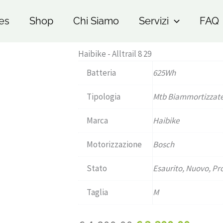
es
Shop
Chi Siamo
Servizi
FAQ
Haibike - Alltrail 8 29
Batteria
625Wh
Tipologia
Mtb Biammortizzat
Marca
Haibike
Motorizzazione
Bosch
Stato
Esaurito, Nuovo, P
Taglia
M