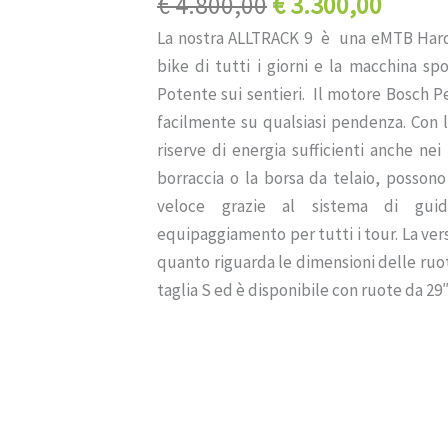
Il
Il
€
4.800,00
€
3.300,00
prezzo
prezz
La nostra ALLTRACK 9 è una eMTB Hardt
originale
attual
bike di tutti i giorni e la macchina spor
era:
è:
Potente sui sentieri. Il motore Bosch 
€ 4.800,00.
€ 3.30
facilmente su qualsiasi pendenza. Con 
riserve di energia sufficienti anche nei
borraccia o la borsa da telaio, posson
veloce grazie al sistema di guid
equipaggiamento per tutti i tour. La vers
quanto riguarda le dimensioni delle ruo
taglia S ed è disponibile con ruote da 29″