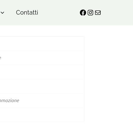
Contatti
e
romozione