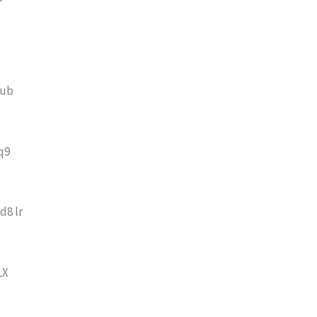
Fub
q9
d8 lr
LX