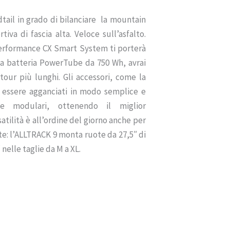
o
ail in grado di bilanciare la mountain
e
tiva di fascia alta. Veloce sull’asfalto.
Performance CX Smart System ti porterà
0,00.
la batteria PowerTube da 750 Wh, avrai
 tour più lunghi. Gli accessori, come la
o essere agganciati in modo semplice e
e modulari, ottenendo il miglior
atilità è all’ordine del giorno anche per
te: l’ALLTRACK 9 monta ruote da 27,5″ di
 nelle taglie da M a XL.