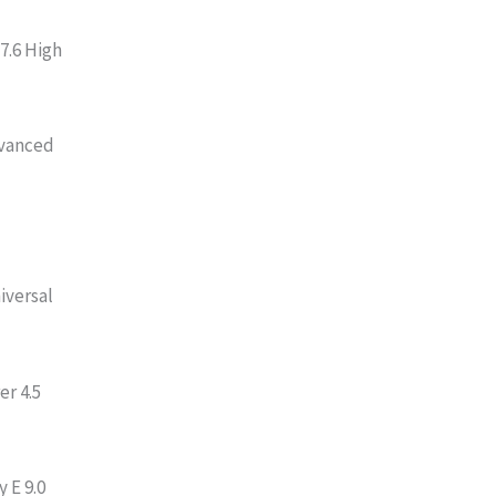
 7.6 High
dvanced
iversal
er 4.5
 E 9.0