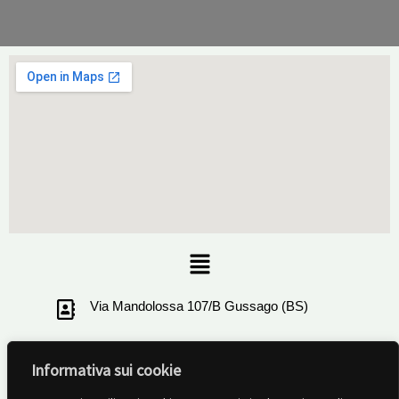
Menu
Via Mandolossa 107/B Gussago (BS)
+39 030321506
Informativa sui cookie
info@ruotalibera-brescia.com