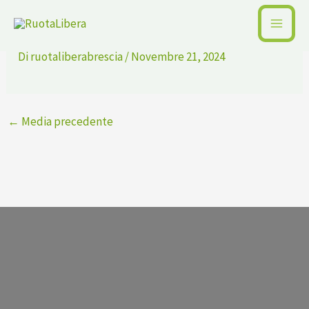
Vai
Trailray-e160e-7.0
al
contenuto
Di
ruotaliberabrescia
/
Novembre 21, 2024
←
Media precedente