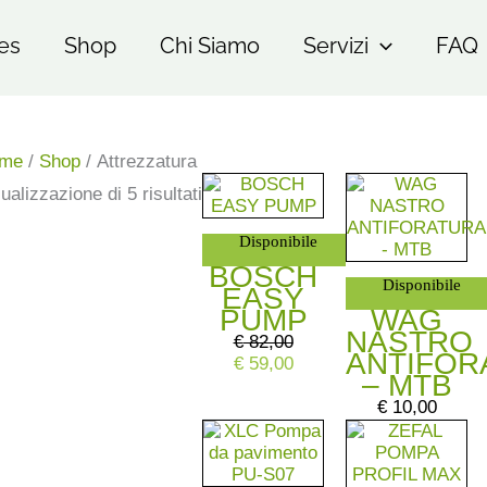
es
Shop
Chi Siamo
Servizi
FAQ
me
/
Shop
/ Attrezzatura
Il
Il
ualizzazione di 5 risultati
prezzo
prezzo
originale
attuale
Disponibile
era:
è:
€ 82,00.
€ 59,00.
BOSCH
Disponibile
EASY
PUMP
WAG
NASTRO
€
82,00
ANTIFOR
€
59,00
– MTB
€
10,00