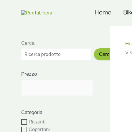
Vai
al
Home
Bik
contenuto
Cerca
Ho
Vis
Cerca
Prezzo
Categoria
Ricambi
Copertoni