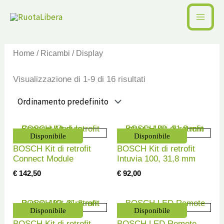
Vai
al
contenuto
Home
/
Ricambi
/ Display
Visualizzazione di 1-9 di 16 risultati
Disponibile
Disponibile
BOSCH Kit di retrofit
BOSCH Kit di retrofit
Connect Module
Intuvia 100, 31,8 mm
€
142,50
€
92,00
Disponibile
Disponibile
BOSCH Kit di retrofit
BOSCH LED Remote