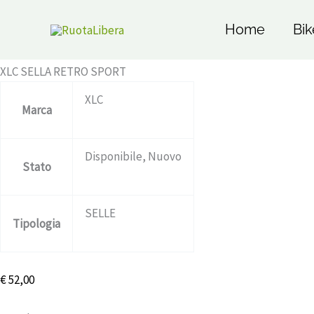
Vai
Home /
Pagina precedente
al
Home
Bik
Disponibile
contenuto
XLC SELLA RETRO SPORT
XLC
Marca
Disponibile, Nuovo
Stato
SELLE
Tipologia
€
52,00