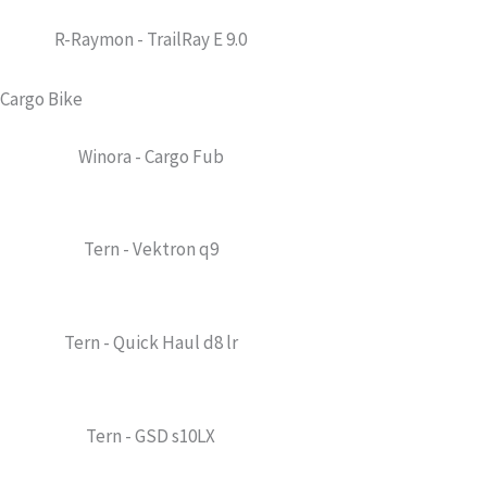
R-Raymon - TrailRay E 9.0
Cargo Bike
Winora - Cargo Fub
Tern - Vektron q9
Tern - Quick Haul d8 lr
Tern - GSD s10LX