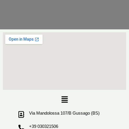
Menu
Via Mandolossa 107/B Gussago (BS)
+39 030321506