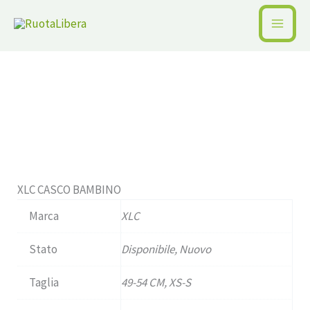
Vai
al
Home /
Pagina precedente
contenuto
Disponibile
XLC CASCO BAMBINO
Marca
XLC
Stato
Disponibile, Nuovo
Taglia
49-54 CM, XS-S