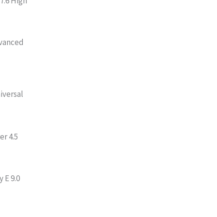
 7.6 High
dvanced
iversal
er 4.5
 E 9.0