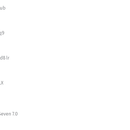
Fub
q9
d8 lr
LX
Seven 7.0