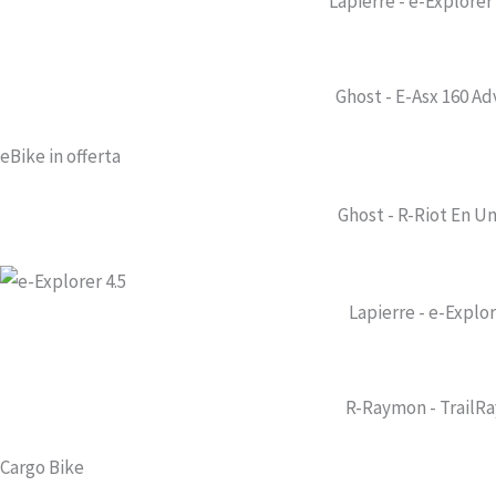
Lapierre - e-Explorer
Ghost - E-Asx 160 A
eBike in offerta
Ghost - R-Riot En Un
Lapierre - e-Explor
R-Raymon - TrailRay
Cargo Bike