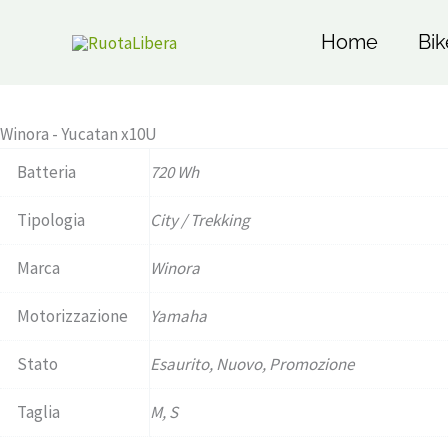
Il
Il
Vai
Home /
Pagina precedente
prezzo
prezzo
al
Home
Bik
originale
attuale
Esaurito
contenuto
era:
è:
€ 3.499,00.
€ 2.700,00.
Winora - Yucatan x10U
Batteria
720 Wh
Tipologia
City / Trekking
Marca
Winora
Motorizzazione
Yamaha
Stato
Esaurito, Nuovo, Promozione
Taglia
M, S