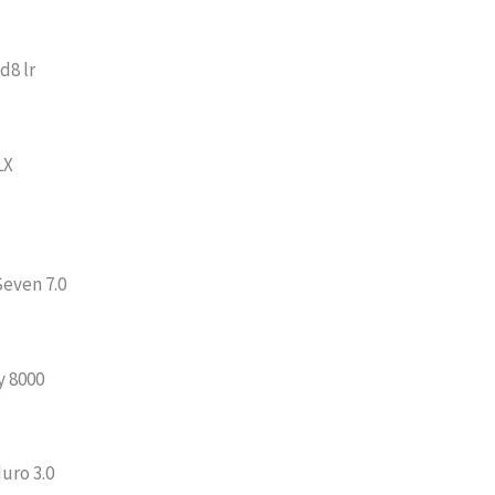
d8 lr
LX
Seven 7.0
y 8000
uro 3.0