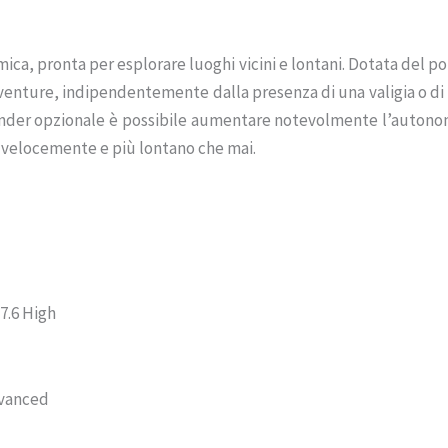
ica, pronta per esplorare luoghi vicini e lontani. Dotata del p
 avventure, indipendentemente dalla presenza di una valigia o di
xtender opzionale è possibile aumentare notevolmente l’autonom
iù velocemente e più lontano che mai.
 7.6 High
dvanced