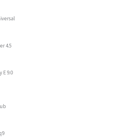
iversal
er 4.5
 E 9.0
Fub
q9