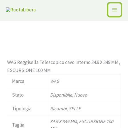
Vai
al
Home /
Pagina precedente
contenuto
Disponibile
WAG Reggisella Telescopico cavo interno 34.9 X 349 MM,
ESCURSIONE 100 MM
Marca
WAG
Stato
Disponibile, Nuovo
Tipologia
Ricambi, SELLE
34.9 X 349 MM, ESCURSIONE 100
Taglia