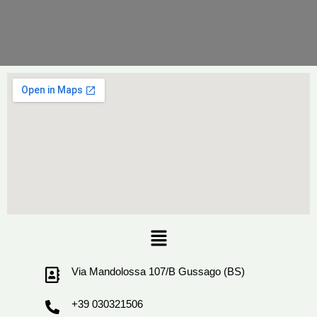
Menu
Via Mandolossa 107/B Gussago (BS)
+39 030321506