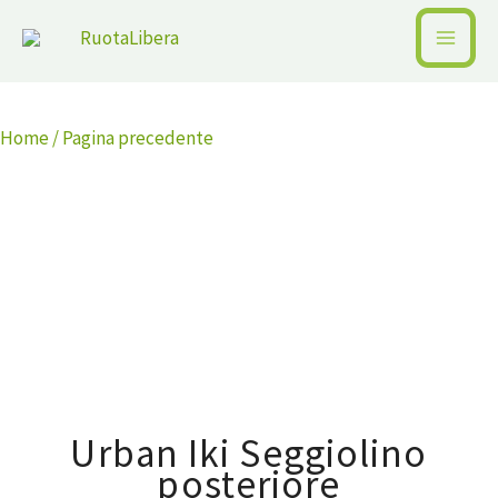
Vai
al
contenuto
Home /
Pagina precedente
Disponibile
Urban Iki Seggiolino
posteriore