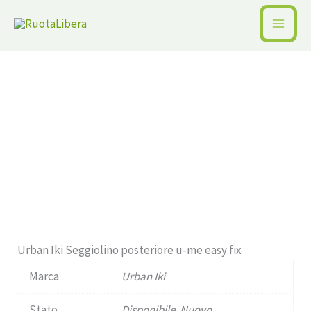
Vai
al
Home /
Pagina precedente
contenuto
Disponibile
Urban Iki Seggiolino posteriore u-me easy fix
Marca
Urban Iki
Stato
Disponibile, Nuovo