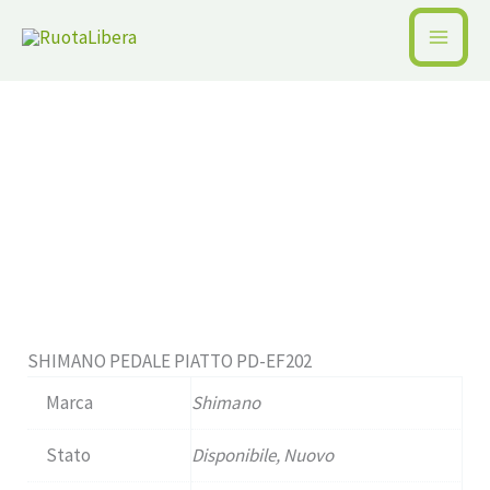
Vai
al
Home /
Pagina precedente
contenuto
Disponibile
SHIMANO PEDALE PIATTO PD-EF202
Marca
Shimano
Stato
Disponibile, Nuovo