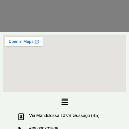
Menu
Via Mandolossa 107/B Gussago (BS)
+39 030321506