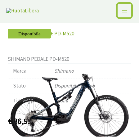
Vai
al
Home /
Pagina precedente
contenuto
Disponibile
SHIMANO PEDALE PD-M520
Marca
Shimano
Stato
Disponibile, Nuovo
Tipologia
Pedali
€
36,99