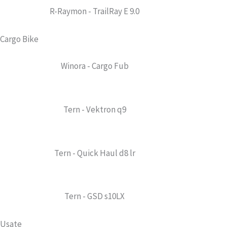
R-Raymon - TrailRay E 9.0
Cargo Bike
Winora - Cargo Fub
Tern - Vektron q9
Tern - Quick Haul d8 lr
Tern - GSD s10LX
Usate