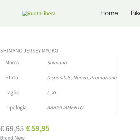
Il
Il
Vai
Home /
Pagina precedente
prezzo
prezzo
al
Home
Bik
originale
attuale
contenuto
era:
è:
Disponibile
€ 69,95.
€ 59,95.
SHIMANO JERSEY MYOKO
Marca
Shimano
Stato
Disponibile, Nuovo, Promozione
Taglia
L, XL
Tipologia
ABBIGLIAMENTO
€
69,95
€
59,95
Brand New