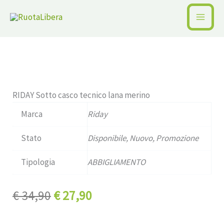
Vai
al
Home /
Pagina precedente
contenuto
Disponibile
RIDAY Sotto casco tecnico lana merino
Marca
Riday
Stato
Disponibile, Nuovo, Promozione
Tipologia
ABBIGLIAMENTO
Il
Il
€
34,90
€
27,90
prezzo
prezzo
originale
attuale