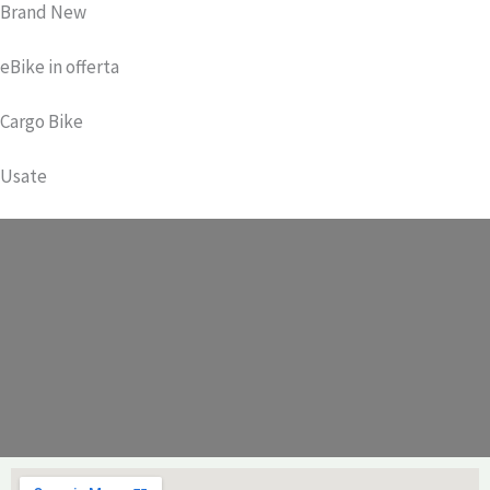
Brand New
era:
è:
€ 34,90.
€ 27,90.
eBike in offerta
Cargo Bike
Usate