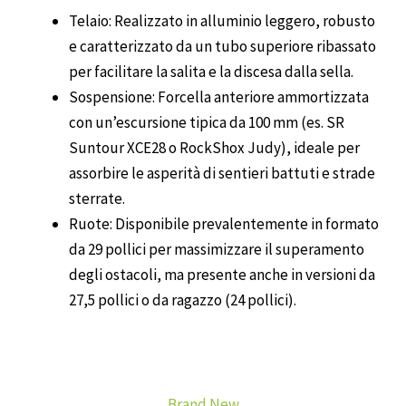
Telaio
: Realizzato in alluminio leggero, robusto
e caratterizzato da un tubo superiore ribassato
per facilitare la salita e la discesa dalla sella.
Sospensione
: Forcella anteriore ammortizzata
con un’escursione tipica da 100 mm (es. SR
Suntour XCE28 o RockShox Judy), ideale per
assorbire le asperità di sentieri battuti e strade
sterrate.
Ruote
: Disponibile prevalentemente in formato
da 29 pollici
per massimizzare il superamento
degli ostacoli, ma presente anche in versioni da
27,5 pollici o da ragazzo (24 pollici).
Brand New