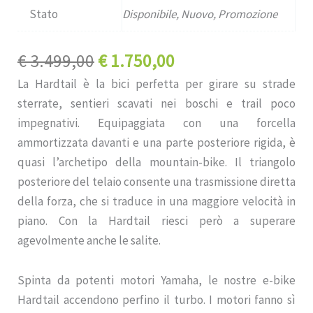
Stato
Disponibile, Nuovo, Promozione
Il
Il
€
3.499,00
€
1.750,00
prezzo
prezzo
La Hardtail è la bici perfetta per girare su strade
originale
attuale
sterrate, sentieri scavati nei boschi e trail poco
era:
è:
impegnativi. Equipaggiata con una forcella
€ 3.499,00.
€ 1.750,00.
ammortizzata davanti e una parte posteriore rigida, è
quasi l’archetipo della mountain-bike. Il triangolo
posteriore del telaio consente una trasmissione diretta
della forza, che si traduce in una maggiore velocità in
piano. Con la Hardtail riesci però a superare
agevolmente anche le salite.
Spinta da potenti motori Yamaha, le nostre e-bike
Hardtail accendono perfino il turbo. I motori fanno sì