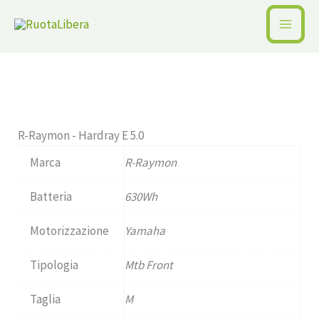
Vai
al
Home /
Pagina precedente
contenuto
Esaurito
R-Raymon - Hardray E 5.0
Marca
R-Raymon
Batteria
630Wh
Motorizzazione
Yamaha
Tipologia
Mtb Front
Taglia
M