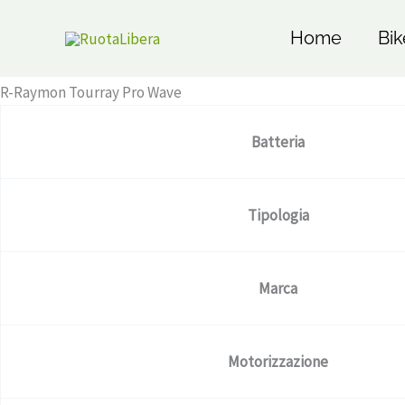
Vai
Menu
Home /
Pagina precedente
al
Home
Bik
Disponibile
contenuto
R-Raymon Tourray Pro Wave
Batteria
Tipologia
Marca
Motorizzazione