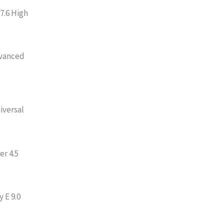
 7.6 High
dvanced
iversal
er 4.5
 E 9.0