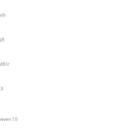
Fub
q9
d8 lr
LX
Seven 7.0