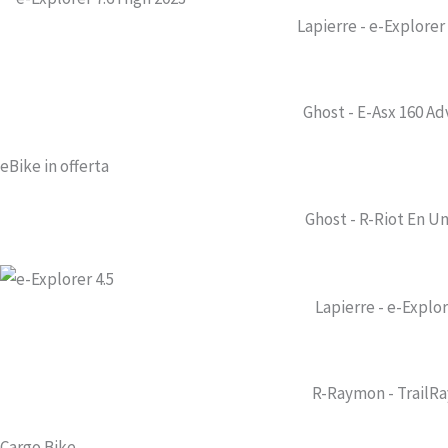
Lapierre - e-Explorer
Ghost - E-Asx 160 A
eBike in offerta
Ghost - R-Riot En Un
Lapierre - e-Explor
R-Raymon - TrailRay
Cargo Bike