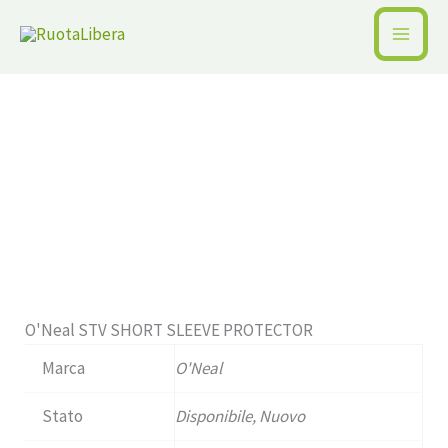
Vai
al
Home /
Pagina precedente
contenuto
Disponibile
O'Neal STV SHORT SLEEVE PROTECTOR
Marca
O'Neal
Stato
Disponibile, Nuovo