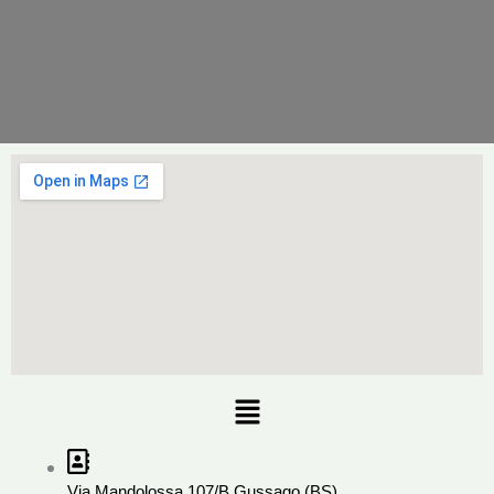
Menu
Via Mandolossa 107/B Gussago (BS)