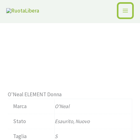
Vai
al
Home /
Pagina precedente
contenuto
Disponibile
O'Neal ELEMENT Donna
Marca
O'Neal
Stato
Esaurito, Nuovo
Taglia
S