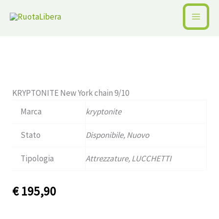
Vai
al
Home /
Pagina precedente
contenuto
Disponibile
KRYPTONITE New York chain 9/10
Marca
kryptonite
Stato
Disponibile, Nuovo
Tipologia
Attrezzature, LUCCHETTI
€
195,90