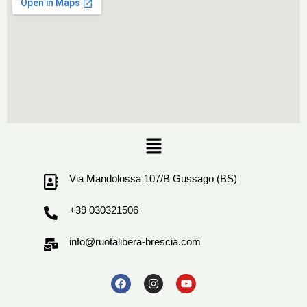
Menu
Via Mandolossa 107/B Gussago (BS)
+39 030321506
info@ruotalibera-brescia.com
F
I
Y
a
n
o
c
s
u