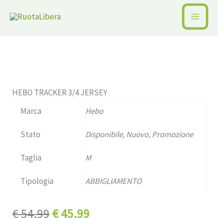
Vai
al
Home /
Pagina precedente
contenuto
Disponibile
HEBO TRACKER 3/4 JERSEY
Marca
Hebo
Stato
Disponibile, Nuovo, Promozione
Taglia
M
Tipologia
ABBIGLIAMENTO
Il
Il
€
54,99
€
45,99