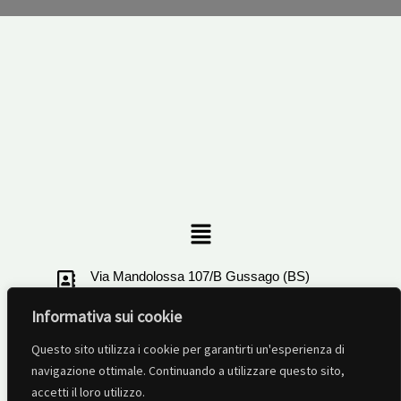
Menu
Via Mandolossa 107/B Gussago (BS)
Informativa sui cookie
+39 030321506
Questo sito utilizza i cookie per garantirti un'esperienza di
info@ruotalibera-brescia.com
navigazione ottimale. Continuando a utilizzare questo sito,
accetti il loro utilizzo.