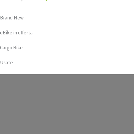
prezzo
prezzo
originale
attuale
Brand New
era:
è:
€ 54,99.
€ 45,99.
eBike in offerta
Cargo Bike
Usate