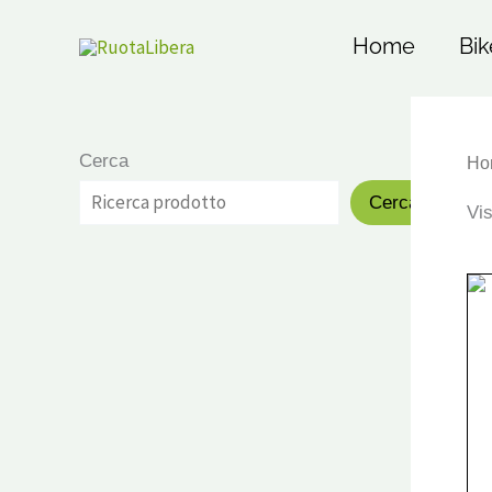
Vai
al
Home
Bik
contenuto
Cerca
Ho
Cerca
Vis