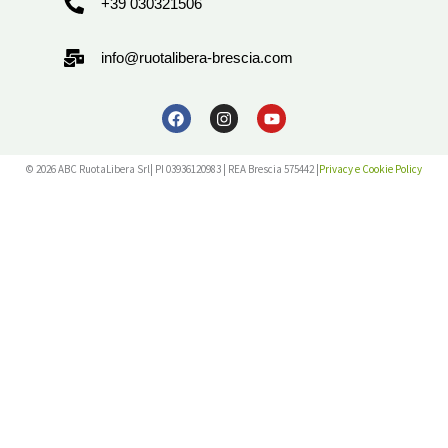
+39 030321506
info@ruotalibera-brescia.com
F
I
Y
a
n
o
c
s
u
e
t
t
© 2026 ABC RuotaLibera Srl
| PI 03936120983 | REA Brescia 575442 |
Privacy e Cookie Policy
b
a
u
o
g
b
o
r
e
k
a
m