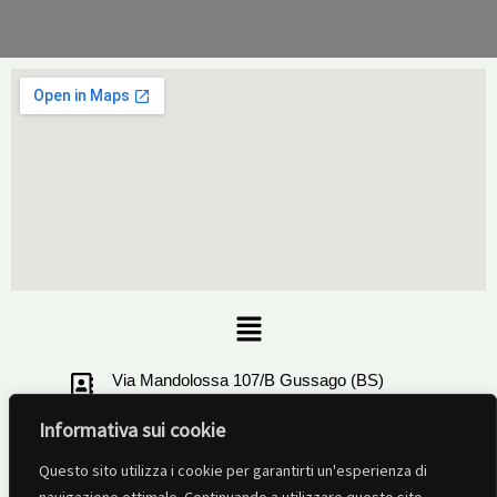
Menu
Via Mandolossa 107/B Gussago (BS)
Informativa sui cookie
+39 030321506
Questo sito utilizza i cookie per garantirti un'esperienza di
info@ruotalibera-brescia.com