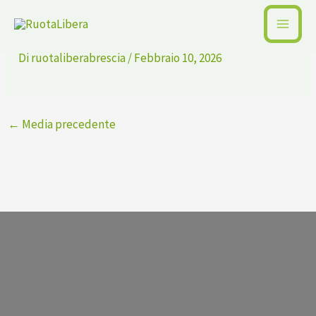
Vai
M030-01_back
al
contenuto
Di
ruotaliberabrescia
/
Febbraio 10, 2026
←
Media precedente