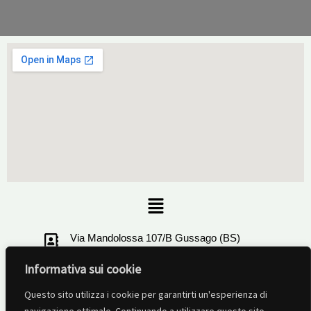
Menu
Via Mandolossa 107/B Gussago (BS)
Informativa sui cookie
+39 030321506
Questo sito utilizza i cookie per garantirti un'esperienza di
info@ruotalibera-brescia.com