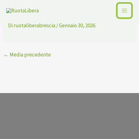
Vai
Wag-421751161
al
contenuto
Di
ruotaliberabrescia
/
Gennaio 30, 2026
←
Media precedente