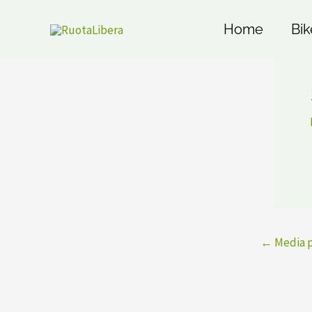
Vai
al
Home
Bik
contenuto
←
Media 