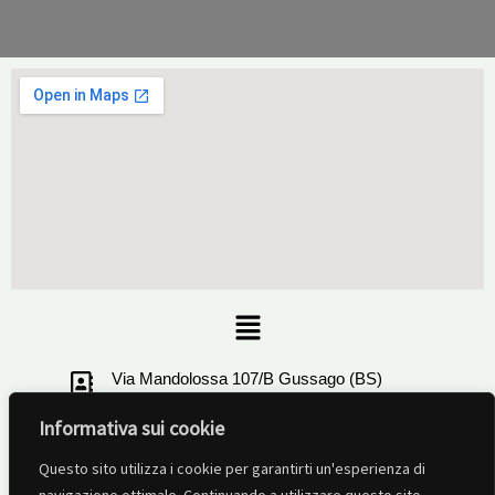
Menu
Via Mandolossa 107/B Gussago (BS)
Informativa sui cookie
+39 030321506
Questo sito utilizza i cookie per garantirti un'esperienza di
info@ruotalibera-brescia.com