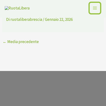
Vai
shopping (2)
al
contenuto
Di
ruotaliberabrescia
/
Gennaio 22, 2026
←
Media precedente