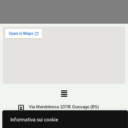
Menu
Via Mandolossa 107/B Gussago (BS)
Informativa sui cookie
+39 030321506