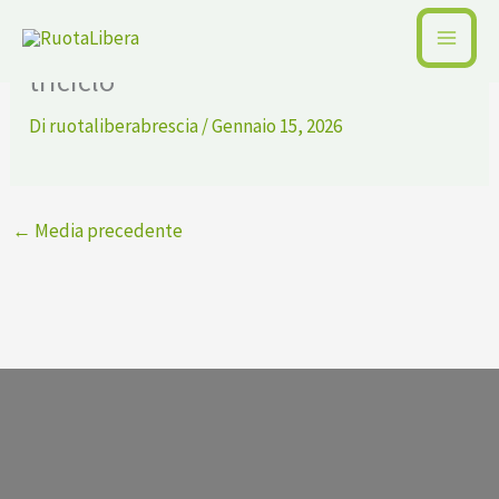
Vai
pfautec-combo-special-ebike-
al
triciclo
contenuto
Di
ruotaliberabrescia
/
Gennaio 15, 2026
←
Media precedente