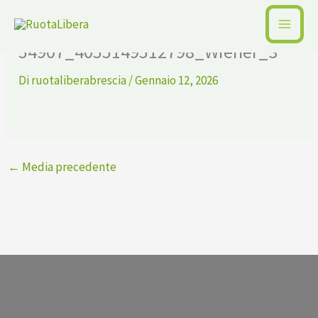
Vai
250 19
al
54907_4055149512798_Wiener_3
contenuto
Di
ruotaliberabrescia
/
Gennaio 12, 2026
←
Media precedente