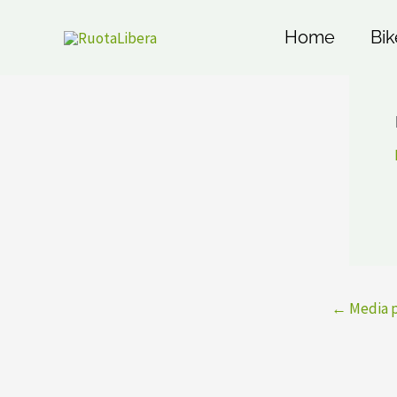
Vai
al
Home
Bik
contenuto
←
Media 