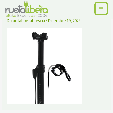
Vai
Tranz-X-421750752
al
contenuto
Di
ruotaliberabrescia
/
Dicembre 19, 2025