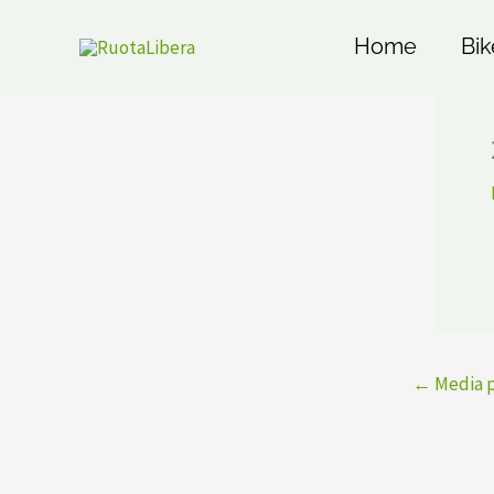
Vai
al
Home
Bik
contenuto
←
Media 