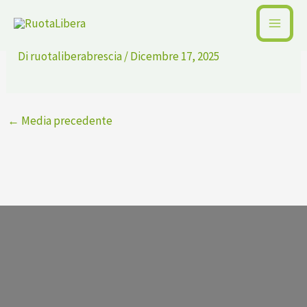
Vai
e-martello-e-mtb-2
al
contenuto
Di
ruotaliberabrescia
/
Dicembre 17, 2025
←
Media precedente