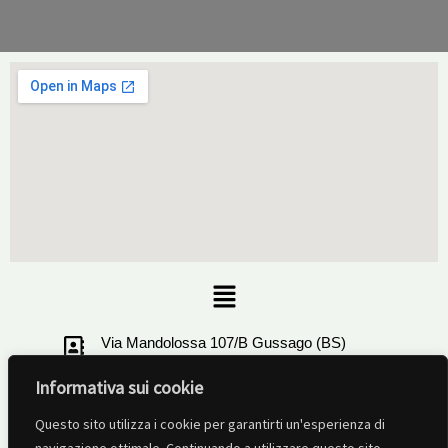
Menu
Via Mandolossa 107/B Gussago (BS)
Informativa sui cookie
+39 030321506
Questo sito utilizza i cookie per garantirti un'esperienza di
info@ruotalibera-brescia.com