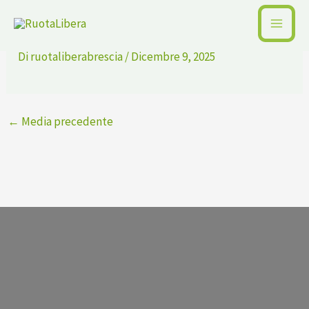
Vai
201 02 00150_8715019400438_2
al
contenuto
Di
ruotaliberabrescia
/
Dicembre 9, 2025
←
Media precedente