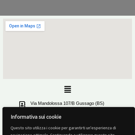
Menu
Via Mandolossa 107/B Gussago (BS)
Informativa sui cookie
+39 030321506
Questo sito utilizza i cookie per garantirti un'esperienza di
info@ruotalibera-brescia.com