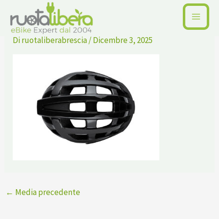
Vai
BLACK3
al
contenuto
Di
ruotaliberabrescia
/
Dicembre 3, 2025
←
Media precedente