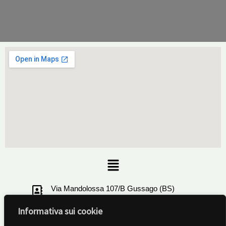
Menu
Via Mandolossa 107/B Gussago (BS)
Informativa sui cookie
+39 030321506