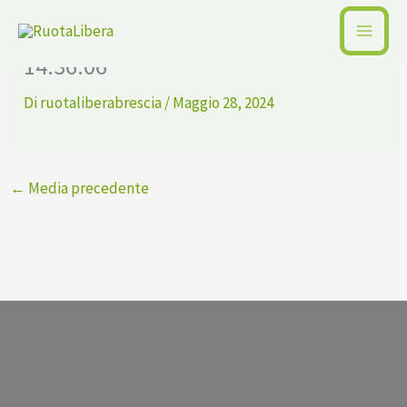
Vai
WhatsApp Image 2024-05-27 at
al
14.36.06
contenuto
Di
ruotaliberabrescia
/
Maggio 28, 2024
←
Media precedente